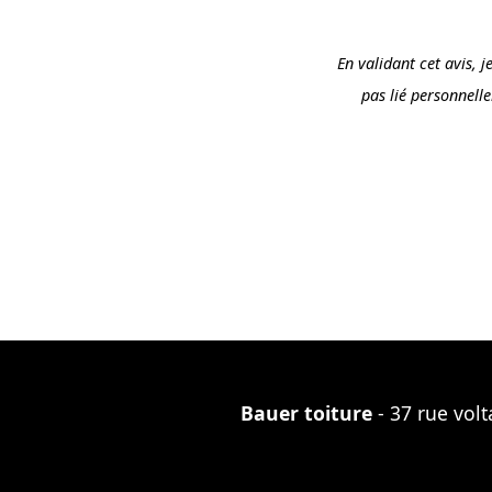
En validant cet avis, 
pas lié personnell
Bauer toiture
- 37 rue vol